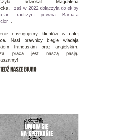
łączyła
adwokat Magdalena
ocka
zaś w 2022 dołączyła do ekipy
,
celarii radczyni prawna Barbara
cior
.
cnie obsługujemy klientów w całej
sce. Nasi prawnicy biegle władają
ykiem francuskim oraz angielskim.
za praca jest naszą pasją.
raszamy!
IEDŹ NASZE BIURO
UMÓW SIĘ
NA SPOTKANIE