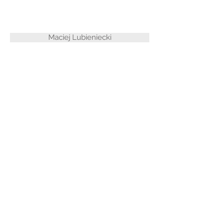
Maciej Lubieniecki
Krzysztof Rajczewski
KONTAKT
Zadzwoń:
89 527 56 25
PRAWNICY
Józef Lubieniecki
Małgorzata Lubieniecka
Maciej Lubieniecki
Magdalena Obłocka